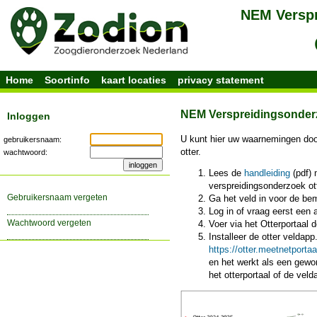
Home
Soortinfo
kaart locaties
privacy statement
NEM Verspreidingsonderz
Inloggen
U kunt hier uw waarnemingen doo
gebruikersnaam:
otter.
wachtwoord:
Lees de
handleiding
(pdf) 
verspreidingsonderzoek ot
gebruikersnaam vergeten
Ga het veld in voor de be
Log in of vraag eerst een 
wachtwoord vergeten
Voer via het Otterportaal
Installeer de otter veldapp
https://otter.meetnetportaa
en het werkt als een gewo
het otterportaal of de vel