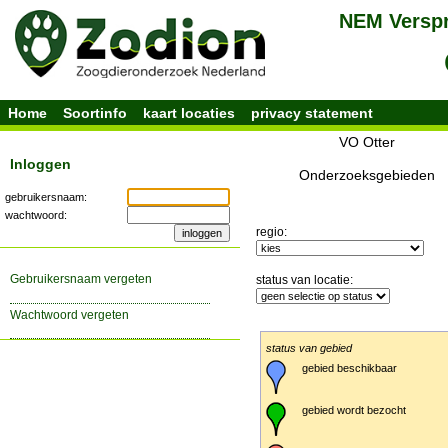
Home
Soortinfo
kaart locaties
privacy statement
VO Otter
Inloggen
Onderzoeksgebieden
gebruikersnaam:
wachtwoord:
regio:
gebruikersnaam vergeten
status van locatie:
wachtwoord vergeten
status van gebied
gebied beschikbaar
gebied wordt bezocht